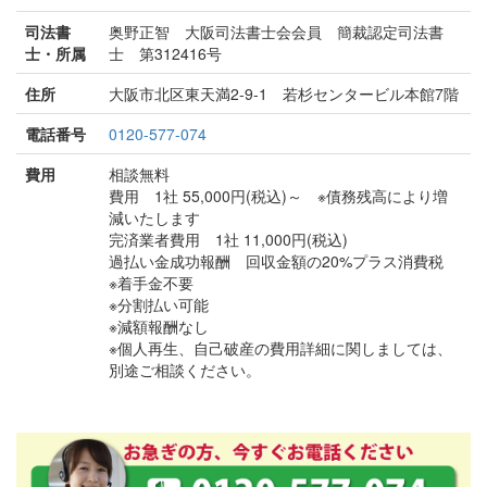
司法書
奥野正智 大阪司法書士会会員 簡裁認定司法書
士・所属
士 第312416号
住所
大阪市北区東天満2-9-1 若杉センタービル本館7階
電話番号
0120-577-074
費用
相談無料
費用 1社 55,000円(税込)～ ※債務残高により増
減いたします
完済業者費用 1社 11,000円(税込)
過払い金成功報酬 回収金額の20%プラス消費税
※着手金不要
※分割払い可能
※減額報酬なし
※個人再生、自己破産の費用詳細に関しましては、
別途ご相談ください。