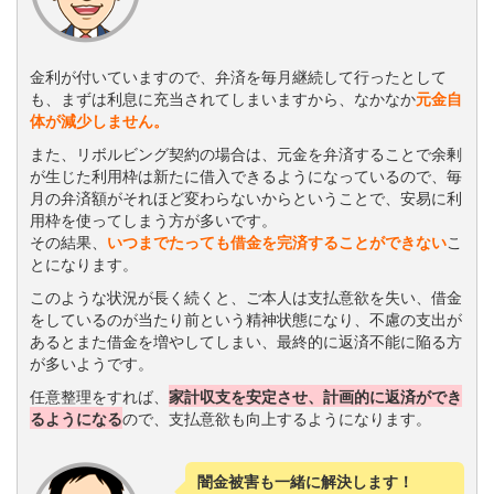
金利が付いていますので、弁済を毎月継続して行ったとして
も、まずは利息に充当されてしまいますから、なかなか
元金自
体が減少しません。
また、リボルビング契約の場合は、元金を弁済することで余剰
が生じた利用枠は新たに借入できるようになっているので、毎
月の弁済額がそれほど変わらないからということで、安易に利
用枠を使ってしまう方が多いです。
その結果、
いつまでたっても借金を完済することができない
こ
とになります。
このような状況が長く続くと、ご本人は支払意欲を失い、借金
をしているのが当たり前という精神状態になり、不慮の支出が
あるとまた借金を増やしてしまい、最終的に返済不能に陥る方
が多いようです。
任意整理をすれば、
家計収支を安定させ、計画的に返済ができ
るようになる
ので、支払意欲も向上するようになります。
闇金被害も一緒に解決します！