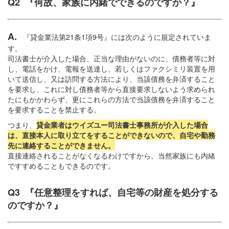
Q2 『何故、家族に内緒でできるのですか？』
A.
『貸金業法第21条1項9号』には次のように規定されていま
す。
司法書士が介入した場合、正当な理由がないのに、債務者等に対
し、電話をかけ、電報を送達し、若しくはファクシミリ装置を用
いて送信し、又は訪問する方法により、当該債務を弁済すること
を要求し、これに対し債務者等から直接要求しないよう求められ
たにもかかわらず、更にこれらの方法で当該債務を弁済すること
を要求することを禁止する。
つまり、
貸金業者はウイズユー司法書士事務所が介入した場合
は、直接本人に取り立てをすることができないので、自宅や勤務
先に連絡することができません。
直接連絡されることがなくなるわけですから、当然家族にも内緒
ですすめることもできるのです。
Q3 『任意整理をすれば、自宅等の財産を処分する
のですか？』