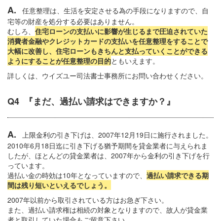
A.
任意整理は、生活を安定させる為の手段になりますので、自
宅等の財産を処分する必要はありません。
むしろ、
住宅ローンの支払いに影響が生じるまで圧迫されていた
消費者金融やクレジットカードの支払いを任意整理をすることで
大幅に改善し、住宅ローンもきちんと支払っていくことができる
ようにすることが任意整理の目的
ともいえます。
詳しくは、ウイズユー司法書士事務所にお問い合わせください。
Q4 『まだ、過払い請求はできますか？』
A.
上限金利の引き下げは、2007年12月19日に施行されました。
2010年6月18日迄に引き下げる猶予期間を貸金業者に与えられま
したが、ほとんどの貸金業者は、2007年から金利の引き下げを行
っています。
過払い金の時効は10年となっていますので、
過払い請求できる期
間は残り短いといえるでしょう。
2007年以前から取引されている方はお急ぎ下さい。
また、過払い請求権は相続の対象となりますので、故人が貸金業
者と取引していた場合もご留意下さい。